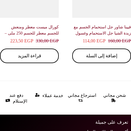
نا شاور جل استحمام الجسم مع
كورال ميست معطر ومنعش
ة الشيا جل الاستحمام وغسول
للجسم معطر للجسم 250 ملى –
7 ملى – موود
بريف
223,50
EGP
330,00
EGP
114,00
EGP
160,00
E
إضافة إلى السلة
قراءة المزيد
شحن مجاني
استرجاع مجاني
دفع عند
خدمة عملاء
الإستلام
عرف على جميلة