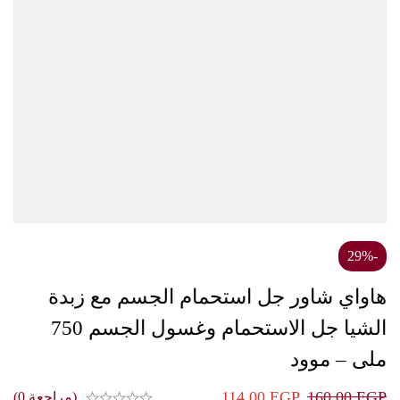
-29%
هاواي شاور جل استحمام الجسم مع زبدة
الشيا جل الاستحمام وغسول الجسم 750
ملى – موود
114,00
EGP
160,00
EGP
(مراجعة 0)