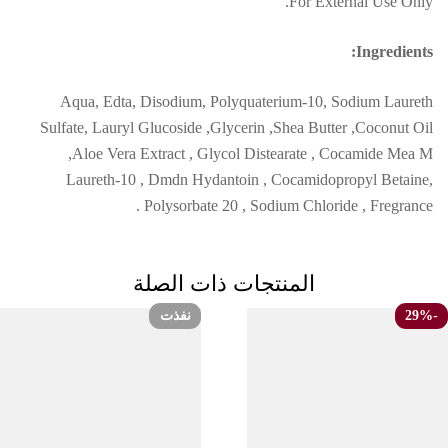
For External Use Only.
Ingredients:
Aqua, Edta, Disodium, Polyquaterium-10, Sodium Laureth
Sulfate, Lauryl Glucoside ,Glycerin ,Shea Butter ,Coconut Oil
,Aloe Vera Extract , Glycol Distearate , Cocamide Mea M
Laureth-10 , Dmdn Hydantoin , Cocamidopropyl Betaine,
Polysorbate 20 , Sodium Chloride , Fregrance .
المنتجات ذات الصلة
نفذت