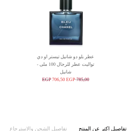
عطر بلو دو شانيل تيستر او دي
تواليت عطر للرجال 100 ملى -
شانيل
EGP
706,50
EGP
785,00
تفاصيل اكتر عن المنتج
تفاصيل الشحن والاسترجاع
حو