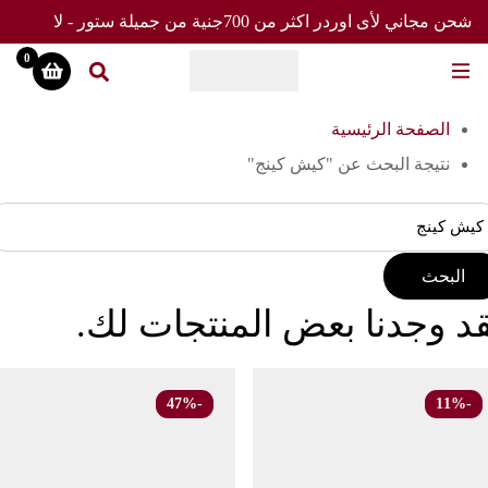
شحن مجاني لأى اوردر اكثر من 700جنية من جميلة ستور - لا
تفوت العرض
0
الصفحة الرئيسية
نتيجة البحث عن "كيش كينج"
البحث
د وجدنا بعض المنتجات لك.
-47%
-11%