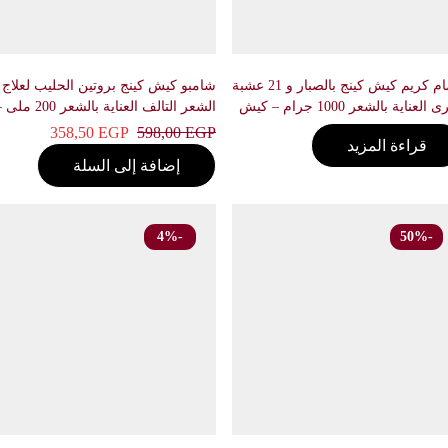
حمام كريم كيش كينج بالصبار و 21 عشبة
شامبو كيش كينج بروتين الحليب لعلاج
اخرى العناية بالشعر 1000 جرام – كيش
الشعر التالف العناية بالشعر 200 ملى –
كيش كينج
358,50
EGP
598,00
EGP
قراءة المزيد
إضافة إلى السلة
-4%
-50%