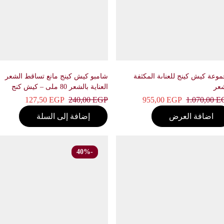
ة كيش كينج للعناىة المكثفة
شامبو كيش كينج مانع تساقط الشعر
العناية بالشعر 80 ملى – كيش كنج
127,50
EGP
240,00
EGP
955,00
EGP
1.070,00
اضافة العرض
إضافة إلى السلة
-40%