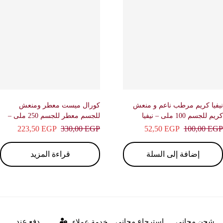
يا كريم مرطب ناعم و منعش
كورال ميست معطر ومنعش
لجسم 100 ملى – نيفيا
للجسم معطر للجسم 250 ملى –
بريف
223,50
EGP
330,00
EGP
52,50
EGP
100,00
E
إضافة إلى السلة
قراءة المزيد
شحن مجاني
استرجاع مجاني
دفع عند
خدمة عملاء