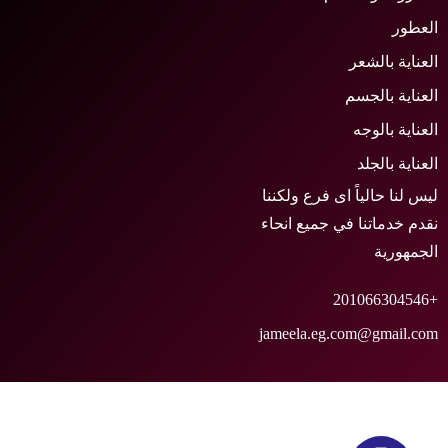
لعطور
لعناية بالشعر
لعناية بالجسم
لعناية بالوجه
لعناية بالجلد
يس لنا حالياً اى فرع ولكننا
قدم خدماتنا في جميع انحاء
لجمهورية
+2010
jameela.eg.com@gmail.co