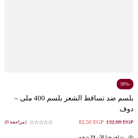
-38%
بلسم ضد تساقط الشعر بلسم 400 ملى –
دوف
82,50
EGP
132,00
EGP
(مراجعة 0)
يشاهد هذا الآن
23
شخص