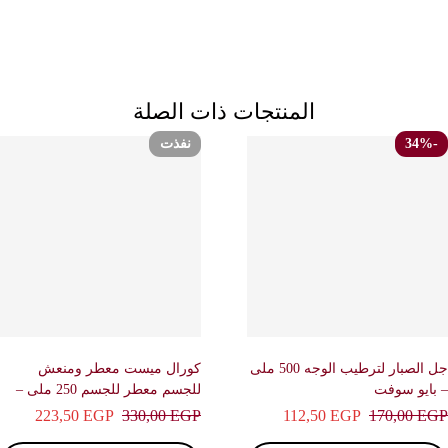
المنتجات ذات الصلة
نفذت
جل الصبار لترطيب الوجه 500 ملى
كورال ميست معطر ومنعش
ايو سوفت
للجسم معطر للجسم 250 ملى –
بريف
223,50
EGP
330,00
EGP
112,50
EGP
170,00
E