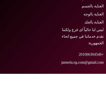
لعناية بالجسم
لعناية بالوجه
لعناية بالجلد
يس لنا حالياً اى فرع ولكننا
قدم خدماتنا في جميع انحاء
لجمهورية
+2010
jameela.eg.com@gmail.co