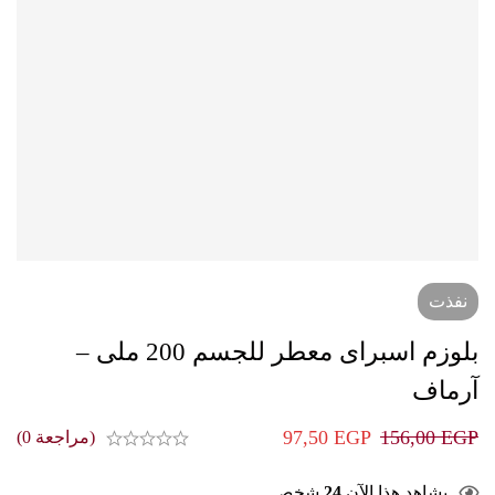
نفذت
بلوزم اسبراى معطر للجسم 200 ملى –
آرماف
97,50
EGP
156,00
EGP
(مراجعة 0)
يشاهد هذا الآن
24
شخص