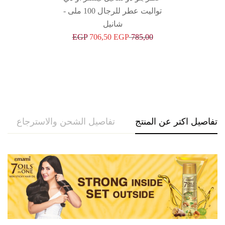
تواليت عطر للرجال 100 ملى -
شانيل
EGP
706,50
EGP
785,00
تفاصيل اكتر عن المنتج
تفاصيل الشحن والاسترجاع
حو