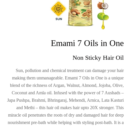
Emami 7 Oils in One
Non Sticky Hair Oil
Sun, pollution and chemical treatment can damage your hair
making them unmanageable. Emami 7 Oils in One is a unique
blend of the richness of Argan, Walnut, Almond, Jojoba, Olive,
Coconut and Amla oil. Infused with the power of 7 Aushads –
Japa Pushpa, Brahmi, Bhringaraj, Mehendi, Arnica, Lata Kasturi
and Methi – this hair oil makes hair upto 20X stronger. This
miracle oil penetrates the roots of dry and damaged hair for deep
nourishment pre-bath while helping with styling post-bath. It is a