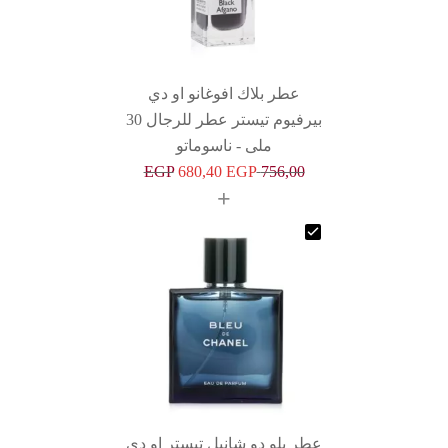
عطر بلاك افوغانو او دي
بيرفيوم تيستر عطر للرجال 30
ملى - ناسوماتو
EGP
680,40
EGP
756,00
+
عطر بلو دو شانيل تيستر او دي