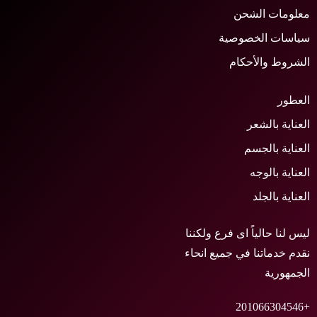
علومات الشحن
ياسات الخصوصية
لشروط والأحكام
لعطور
لعناية بالشعر
لعناية بالجسم
لعناية بالوجه
لعناية بالجلد
يس لنا حالياً اى فرع ولكننا
قدم خدماتنا في جميع انحاء
لجمهورية
+2010