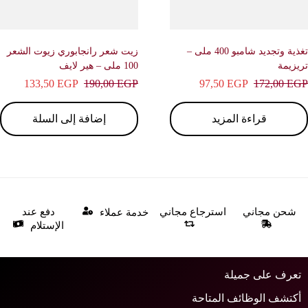
تغذية وتجديد شامبو 400 ملى –
زيت شعر رانجابوري زيوت الشعر
زيمة
100 ملى – هير لايف
133,50
EGP
190,00
EGP
97,50
EGP
172,00
E
قراءة المزيد
إضافة إلى السلة
شحن مجاني
استرجاع مجاني
دفع عند
خدمة عملاء
الإستلام
عرف على جميلة
كتشف الوظائف المتاحة