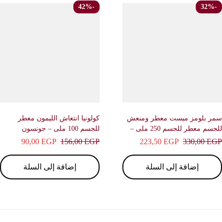
-42%
ر بلومز ميست معطر ومنعش
كولونيا انتعاش الليمون معطر
للجسم معطر للجسم 250 ملى –
للجسم 100 ملى – جونسون
يف
90,00
EGP
156,00
EGP
223,50
EGP
330,00
E
إضافة إلى السلة
إضافة إلى السلة