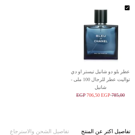
عطر بلو دو شانيل تيستر او دي
تواليت عطر للرجال 100 ملى -
شانيل
EGP
706,50
EGP
785,00
تفاصيل اكتر عن المنتج
تفاصيل الشحن والاسترجاع
حو