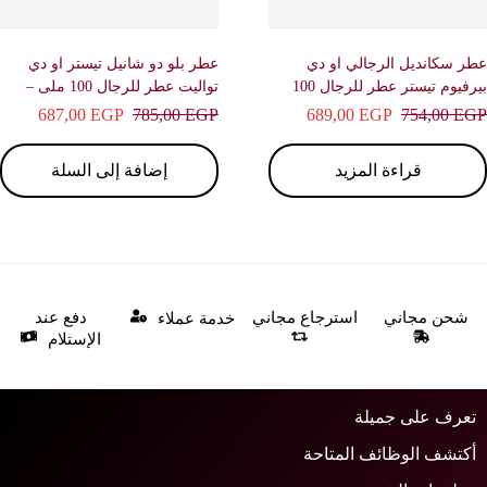
 سكانديل الرجالي او دي
عطر بلو دو شانيل تيستر او دي
بيرفيوم تيستر عطر للرجال 100
تواليت عطر للرجال 100 ملى –
 – جان بول غوتييه
شانيل
687,00
EGP
785,00
EGP
689,00
EGP
754,00
E
قراءة المزيد
إضافة إلى السلة
شحن مجاني
استرجاع مجاني
دفع عند
خدمة عملاء
الإستلام
عرف على جميلة
كتشف الوظائف المتاحة