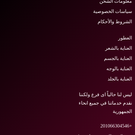
علومات الشحن
ياسات الخصوصية
لشروط والأحكام
لعطور
لعناية بالشعر
لعناية بالجسم
لعناية بالوجه
لعناية بالجلد
يس لنا حالياً اى فرع ولكننا
قدم خدماتنا في جميع انحاء
لجمهورية
+2010