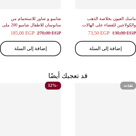
ك العيون بخلاصة الذهب
شامبو و شاور للاستحمام من
كولاجين للقضاء على الهالات
سانوسان للاطفال شامبو 200 ملى
السوداء اسفل العيون قناع للوجه 1
– سانوسان
185,00
EGP
270,00
EGP
73,50
EGP
130,00
E
ة – جميلة
إضافة إلى السلة
إضافة إلى السلة
قد تعجبك أيضًا
فذت
-12%