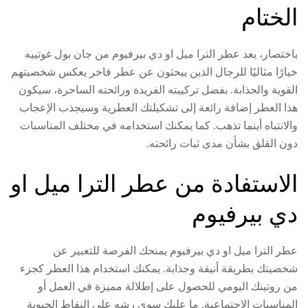
الختام
باختصار، يعد عطر الترا ميل او دي بيرفيوم من جان بول غوتييه
خيارًا مثاليًا للرجال الذين يبحثون عن عطر فاخر يعكس شخصيتهم
القوية والجذابة. بفضل تركيبته الفريدة ورائحته الساحرة، سيكون
هذا العطر إضافة رائعة إلى تشكيلتك العطرية وسيجذب الإعجاب
والانتباه أينما تذهب. كما يمكنك استخدامه في مختلف المناسبات
دون القلق بشأن مدى ثبات رائحته.
الاستفادة من عطر الترا ميل او
دي بيرفيوم
عطر الترا ميل او دي بيرفيوم يمنحك الفرصة للتعبير عن
شخصيتك بطريقة أنيقة وجذابة. يمكنك استخدام هذا العطر كجزء
من روتينك اليومي للحصول على إطلالة مميزة في العمل أو
المناسبات الاجتماعية. ما عليك سوى رشه على النقاط الحيوية