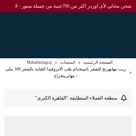
شحن مجاني لأى اوردر اكثر من 700جنية من جميلة ستور - لا
0
المنتجات
Mahabhringraj
زيت مهابهرنج للشعر باستخدام طب الايروفيدا العناية بالشعر 100 ملى
- مهابرينجراج
ابقة "القاهرة الكبرى"