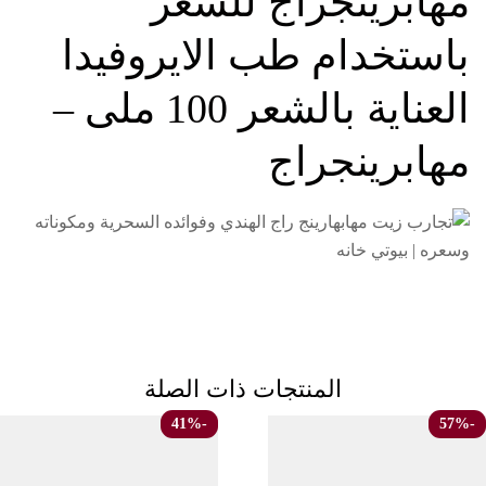
ج للشعر
 الايروفيدا
العناية بالشعر 100 ملى –
ات ذات الصلة
-41%
نفذت