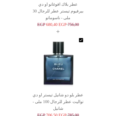
اك افوغانو او دي
بيرفيوم تيستر عطر للرجال 30
ى - ناسوماتو
EGP
680,40
EGP
+
و شانيل تيستر او دي
تواليت عطر للرجال 100 ملى -
شانيل
EGP
706,50
EGP