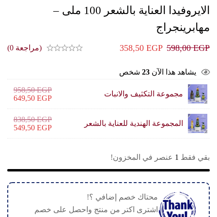
الايروفيدا العناية بالشعر 100 ملى –
3
(مراجعة 0)
958,50
EGP
لانبات
649,50
EGP
838,50
EGP
لعناية بالشعر
549,50
EGP
ون!
م إضافي ؟!
ر من منتج واحصل على خصم