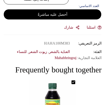
 عليه مباشرةً
HAHA100
ة بالشعر
,
زيوت الشعر
,
للنساء
Mah
Frequently bo