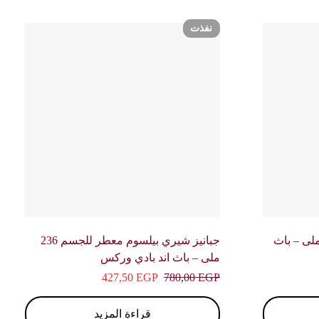
نفذت
فانيليا معطر للجسم 236 ملى – باث
جبانيز شيري بيلسوم معطر للجسم 236
ملى – باث اند بادي وركس
427,50
EGP
780,00
EGP
قراءة المزيد