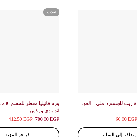
نفذت
مسك الطهارة زيت للجسم 5 ملى – العود
ورم 
اند بادي وركس
412,50
EGP
780,00
EGP
66,00
EG
إضافة إلى السلة
قراءة المزيد