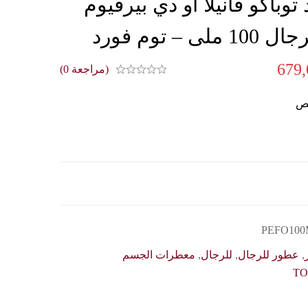
وباكو فانيلا او دي بيرفيوم
– توم فورد
679
(مراجعة 0)
ص
PEFO100
,
عطور للرجال
,
للرجال
,
معطرات الجسم
TO