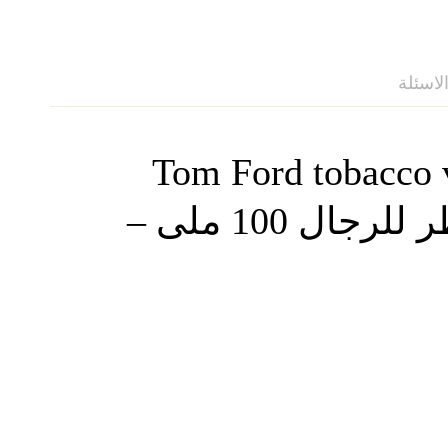
لاسئلة
Tom Ford tobacco 
FORD توم فورد توباكو فانيلا او دي بيرفيوم تيستر عطر للرجال 100 ملى –