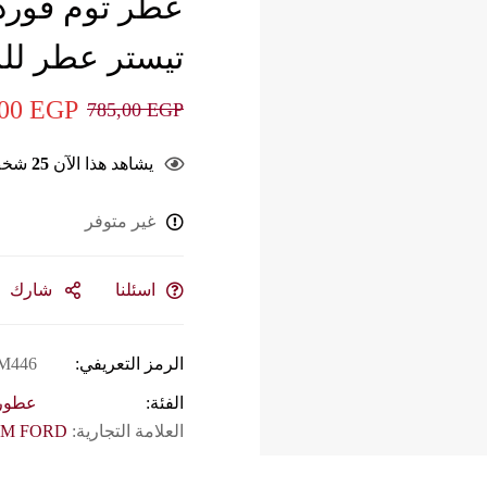
عطر توم فورد ت
تيستر عطر للرجال 100 ملى 
,00
EGP
785,00
EGP
يشاهد هذا الآن
25
شخ
غير متوفر
اسئلنا
شارك
الرمز التعريفي:
M446
الفئة:
عطور
العلامة التجارية:
M FORD