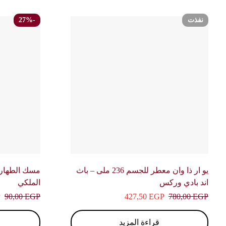
نفذت
-27%
يو ار ذا وان معطر للجسم 236 ملى – باث
اند بادي وركس
الملكي
P
90,00
EGP
427,50
EGP
780,00
EGP
قراءة المزيد