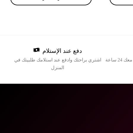
دفع عند الإستلام
للرد على جميع الاستفسارات نعمل معك 24 ساعة
اشتري براحتك وادفع عند استلامك طلبيتك في
المنزل