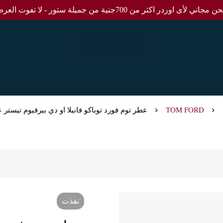
مجاني لأى اوردر اكثر من 700جنية من جميلة ستور - لا تفوت العرض
TOM FORD
عطر توم فورد توباكو فانيلا او دي بيرفيوم تيستر عطر للرجال 100
نفذت