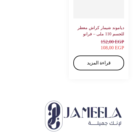
دياموند شيمار كراش معطر
للجسم 110 ملى – فرانو
152,00
EGP
108,00
EGP
قراءة المزيد