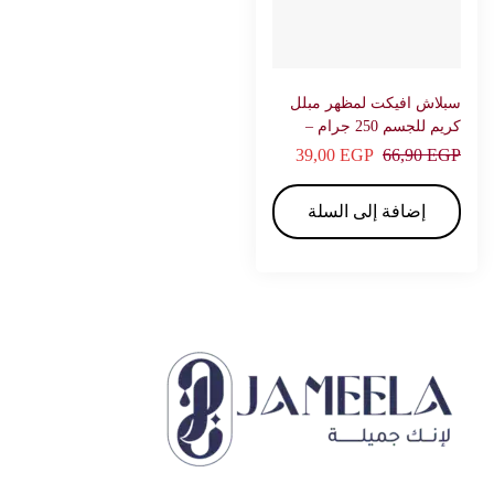
سبلاش افيكت لمظهر مبلل
كريم للجسم 250 جرام –
فاتيكا
39,00
EGP
66,90
EGP
إضافة إلى السلة