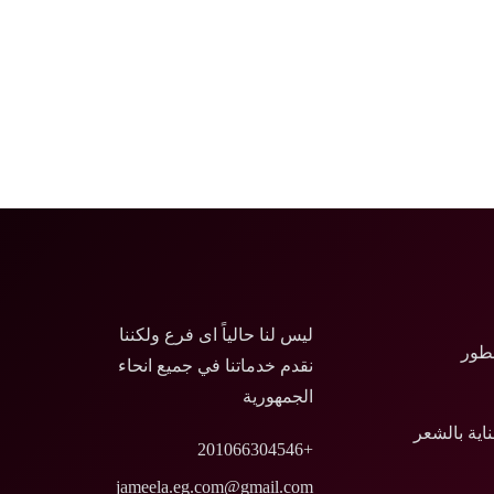
ليس لنا حالياً اى فرع ولكننا
طور
نقدم خدماتنا في جميع انحاء
الجمهورية
ناية بالشعر
+201066304546
jameela.eg.com@gmail.com