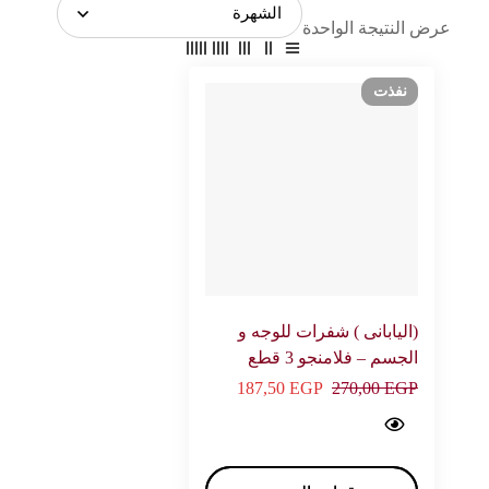
عرض النتيجة الواحدة
نفذت
(اليابانى ) شفرات للوجه و
الجسم – فلامنجو 3 قطع
العناية بالوجه 3 قطعة –
187,50
EGP
270,00
EGP
Face & Body Blades - Flamingo 3 Piece (jabban) Hair Remover 3 p - FLAMNGO…
فلامنجو