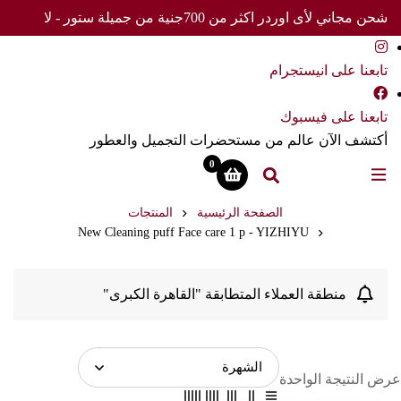
شحن مجاني لأى اوردر اكثر من 700جنية من جميلة ستور - لا
تفوت العرض
تابعنا على انيستجرام
تابعنا على فيسبوك
أكتشف الآن عالم من مستحضرات التجميل والعطور
0
الصفحة الرئيسية
المنتجات
New Cleaning puff Face care 1 p - YIZHIYU
منطقة العملاء المتطابقة "القاهرة الكبرى"
عرض النتيجة الواحدة