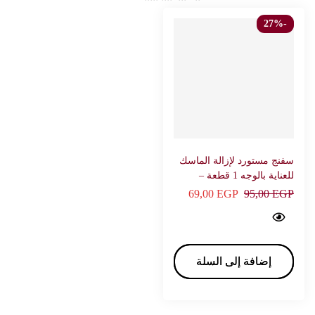
-27%
سفنج مستورد لإزالة الماسك
للعناية بالوجه 1 قطعة –
69,00
EGP
95,00
EGP
New Cleaning puff Face care 1 p - YIZHIYU…
إضافة إلى السلة
إضافة إلى السلة