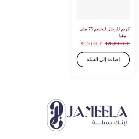
كريم للرجال للجسم 75 ملى
– نيفيا
82,50
EGP
128,00
EGP
إضافة إلى السلة