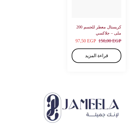
كريستال معطر للجسم 200
ملى – جلاكسي
97,50
EGP
150,00
EGP
قراءة المزيد