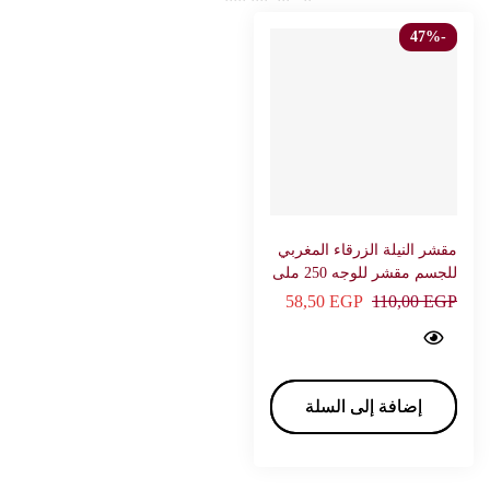
-47%
مقشر النيلة الزرقاء المغربي
للجسم مقشر للوجه 250 ملى
– افونا
58,50
EGP
110,00
EGP
Blue indigo scrub benefits Scrub 250 ml - AVONA…
إضافة إلى السلة
إضافة إلى السلة