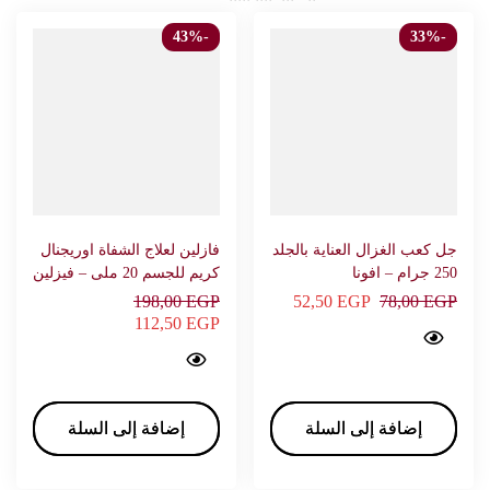
-43%
-33%
جل كعب الغزال العناية بالجلد
فازلين لعلاج الشفاة اوريجنال
250 جرام – افونا
كريم للجسم 20 ملى – فيزلين
198,00
EGP
52,50
EGP
78,00
EGP
Suede Heel Morner Cream Scrub 250 g - AVONA…
112,50
EGP
Vaseline lip therapy original Body Lotions & Creams 20 ml - VASELINE…
إضافة إلى السلة
إضافة إلى السلة
إضافة إلى السلة
إضافة إلى السلة