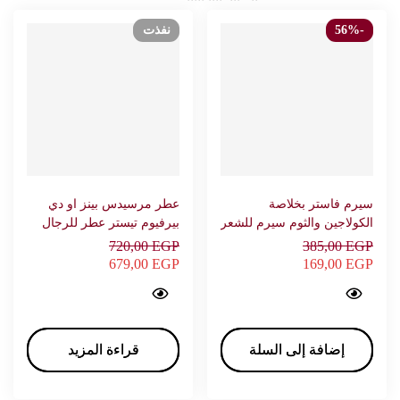
-56%
نفذت
سيرم فاستر بخلاصة
عطر مرسيدس بينز او دي
الكولاجين والثوم سيرم للشعر
بيرفيوم تيستر عطر للرجال
120 ملى – FASTER
120 – ميرسيدس بينز
720,00
EGP
385,00
EGP
679,00
EGP
169,00
EGP
Serum Faster Garlic & Collagen Hair Serum 120 ml - فاستر…
MERCEDES-BENZ Tester eau de parfum For men 120 - MERCEDES BENZ…
إضافة إلى السلة
إضافة إلى السلة
قراءة المزيد
قراءة المزيد