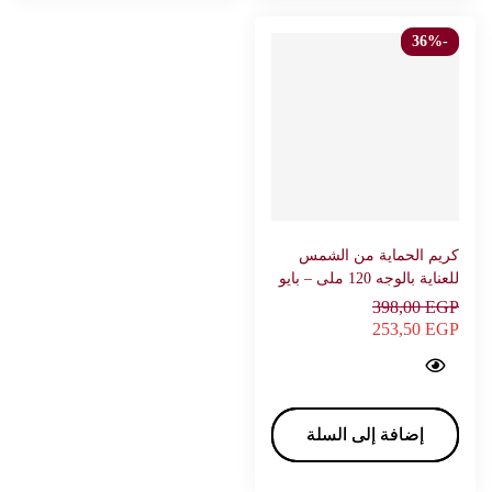
-36%
كريم الحماية من الشمس
للعناية بالوجه 120 ملى – بايو
سوفت
398,00
EGP
253,50
EGP
Bio soft sunscreen Face care 120 ml - BIO SOFT…
إضافة إلى السلة
إضافة إلى السلة