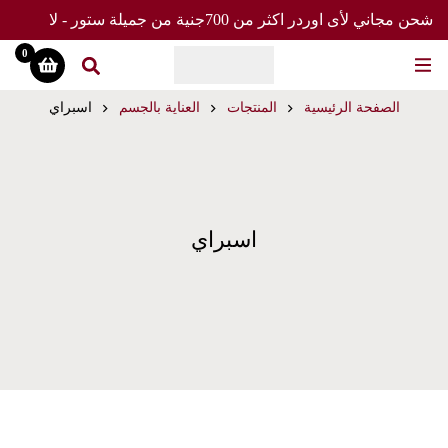
شحن مجاني لأى اوردر اكثر من 700جنية من جميلة ستور - لا
تفوت العرض
0
الصفحة الرئيسية
المنتجات
العناية بالجسم
اسبراي
اسبراي