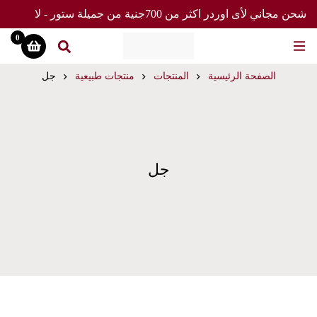
شحن مجاني لأى اوردر اكثر من 700جنية من جميلة ستور - لا
تفوت العرض
0
الصفحة الرئيسية
المنتجات
منتجات طبيعية
جل
جل