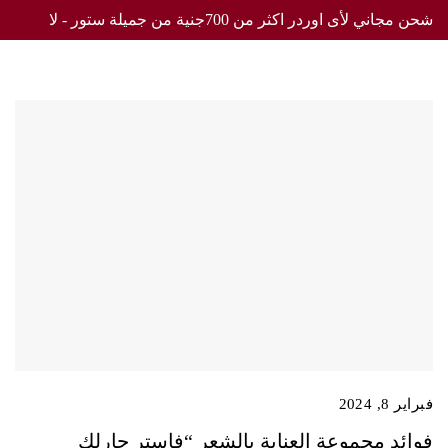
شحن مجاني لأى اوردر اكثر من 700جنية من جميلة ستور - لا
تفوت العرض
فبراير 8, 2024
فوائد مجموعة العناية بالشعر “فاستر جارلك