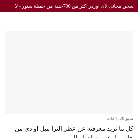
شحن مجاني لأى اوردر اكثر من 700جنية من جميلة ستور - لا
تفوت العرض
مايو 20, 2024
كل ما تريد معرفته عن عطر الترا ميل او دي من
جان بول غوتييه العطر المميز