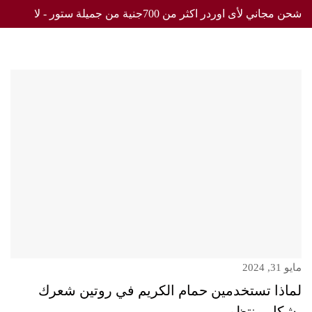
شحن مجاني لأى اوردر اكثر من 700جنية من جميلة ستور - لا
تفوت العرض
مايو 31, 2024
لماذا تستخدمين حمام الكريم في روتين شعرك
بشكل منتظم