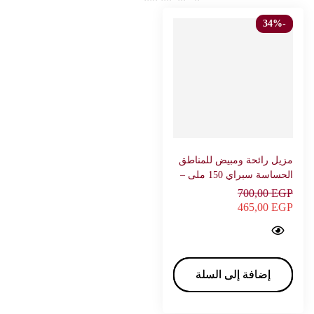
-34%
مزيل رائحة ومبيض للمناطق
الحساسة سبراي 150 ملى –
بيزلين
700,00
EGP
465,00
EGP
Sensi fresh sensitive zone deodorant spray 150 ml - BEESLINE…
إضافة إلى السلة
إضافة إلى السلة