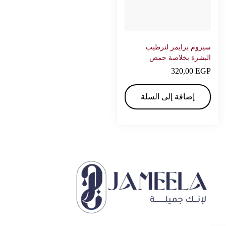
سيروم برايمر لترطيب
البشرة بخلاصة حمض
الهيالورونيك من د. راشيل
320,00
EGP
العناية بالوجه 100 قطعة –
دكتور راشيل
إضافة إلى السلة