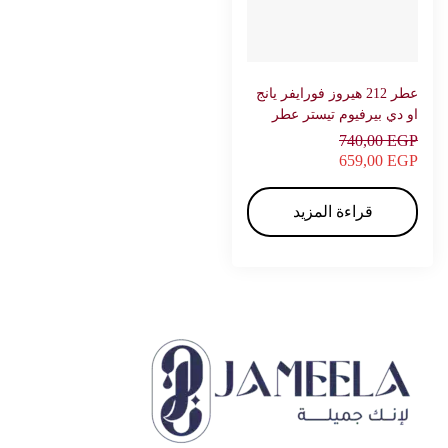
عطر 212 هيروز فورايفر يانج
او دي بيرفيوم تيستر عطر
للرجال 90 – كارولينا هيريرا
740,00
EGP
659,00
EGP
قراءة المزيد