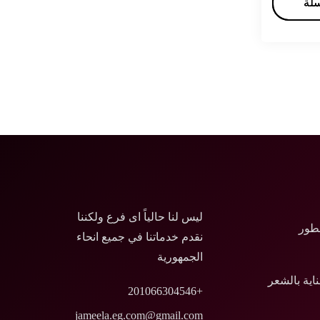
سلة
سلة
ليس لنا حالياً اى فرع ولكننا
طور
نقدم خدماتنا في جميع انحاء
الجمهورية
ناية بالشعر
+201066304546
jameela.eg.com@gmail.com