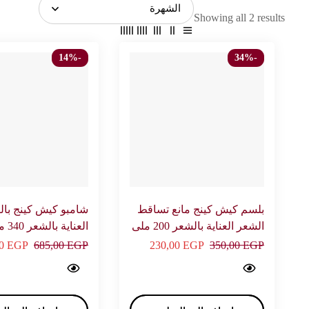
Showing all 2 results
-14%
-34%
بلسم كيش كينج مانع تساقط
شامبو كيش كينج بال
الشعر العناية بالشعر 200 ملى
العناية
– كيش كينج
كيش كينج
00
EGP
685,00
EGP
230,00
EGP
350,00
EGP
Onion shampoo Hair care 340 ml - KESH KING…
Conditioner anti hair fall Hair care 340 ml - KESH KING…