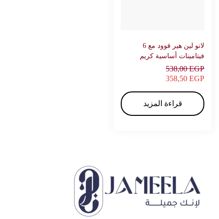
لانو لين هير فوود مع 6
فيتامينات أساسية كريم
للشعر 227 جرام – رد فوكس
538,00
EGP
358,50
EGP
قراءة المزيد