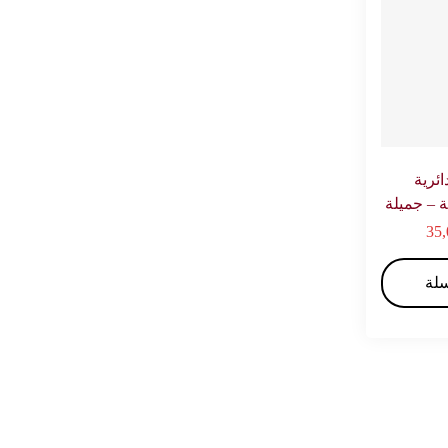
رية
35
سلة