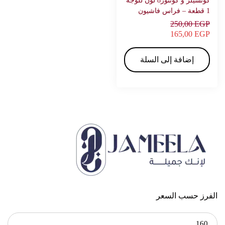
كونسيلر و كونتور8 لون للوجه
1 قطعة – فراس فاشيون
250,00
EGP
165,00
EGP
إضافة إلى السلة
الفرز حسب السعر