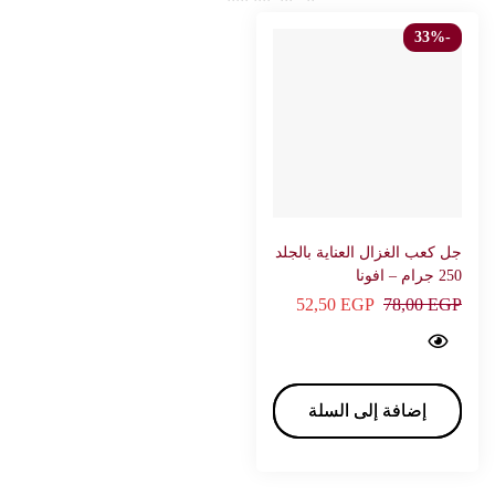
-33%
جل كعب الغزال العناية بالجلد
250 جرام – افونا
52,50
EGP
78,00
EGP
Suede Heel Morner Cream Scrub 250 g - AVONA…
إضافة إلى السلة
إضافة إلى السلة