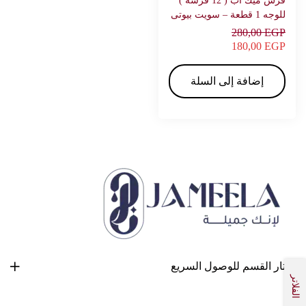
فرش ميك اب ( 12 فرشة )
للوجه 1 قطعة – سويت بيوتى
280,00
EGP
180,00
EGP
إضافة إلى السلة
أختار القسم للوصول السريع
الفلاتر