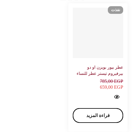
نفذت
عطر بيور بويزن او دو
بيرفيروم تيستر عطر للنساء
100 – ديور
785,00
EGP
659,00
EGP
Pure Poison Tester eau de parfum For Women 100 - DIOR…
قراءة المزيد
قراءة المزيد