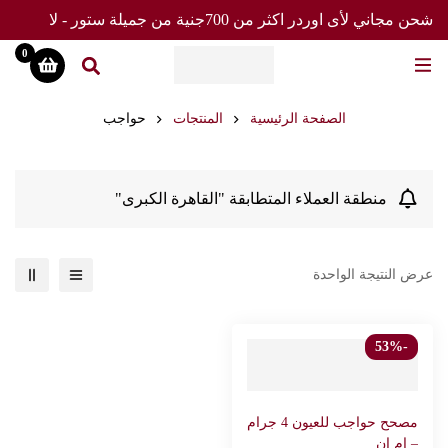
شحن مجاني لأى اوردر اكثر من 700جنية من جميلة ستور - لا
تفوت العرض
0
الصفحة الرئيسية
المنتجات
حواجب
منطقة العملاء المتطابقة "القاهرة الكبرى"
عرض النتيجة الواحدة
-53%
مصحح حواجب للعيون 4 جرام
– ام ان