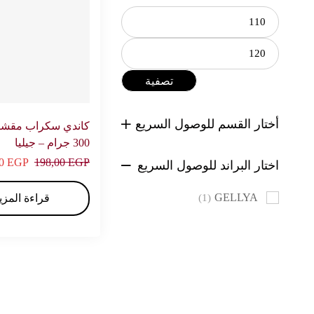
تصفية
أختار القسم للوصول السريع
كاندي سكراب مقشر
300 جرام – جيليا
50
EGP
198,00
EGP
اختار البراند للوصول السريع
GELLYA
(1)
قراءة المزي