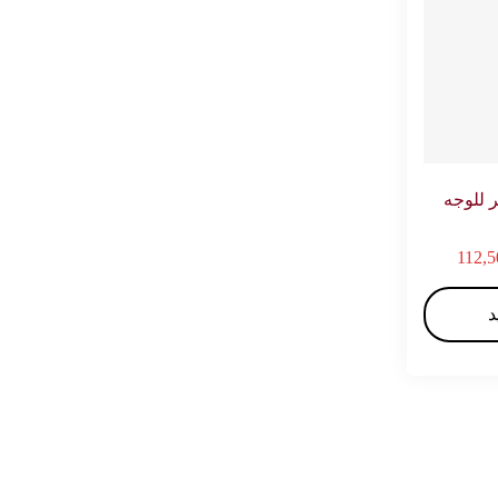
 للوجه
112,
د