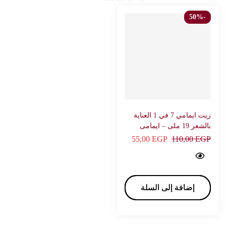
-50%
زيت ايمامي 7 في 1 العناية
بالشعر 19 ملى – ايمامى
55,00
EGP
110,00
EGP
7 oils in 1 Hair care 19 ml - EMAMI…
إضافة إلى السلة
إضافة إلى السلة