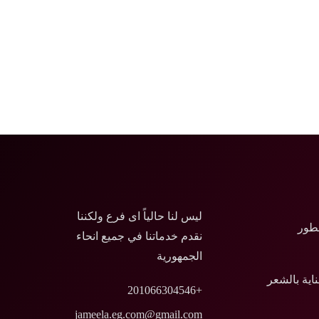
ليس لنا حالياً اى فرع ولكننا
طور
نقدم خدماتنا في جميع انحاء
الجمهورية
ناية بالشعر
+201066304546
jameela.eg.com@gmail.com