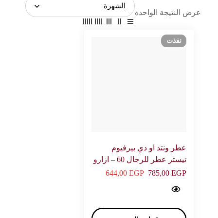
عرض النتيجة الواحدة
نفذت
عطر ونتد او دي بيرفيوم
تيستر عطر للرجال 60 – ازارو
644,00
EGP
785,00
EGP
Wanted Tester eau de parfum For men 60 - AZZARO…