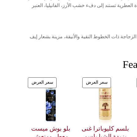
العطرية تستند إلى دفء خشب الأرز، الفانيليا، العنبر
الزجاجة ذات الخطوط النقية والأنيقة، مزينة بشعار إيف
Fea
سعر العرض
سعر العرض
بلسم كليوباترا غنى
بلو بوش ميست
بزبدة الشيا بلسم
معطر ومنعش