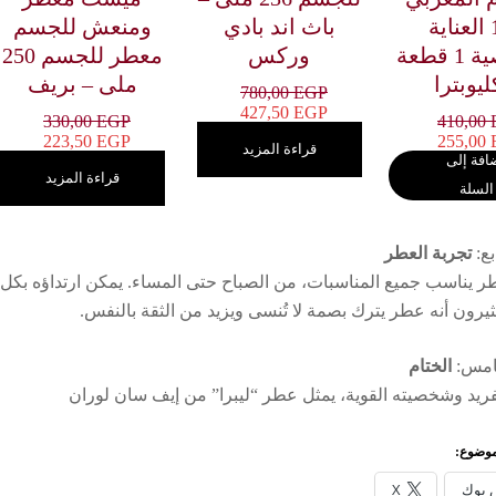
4×1 العناية
باث اند بادي
ومنعش للجسم
الشخصية 1 قطعة
وركس
معطر للجسم 250
ليوبترا
ملى – بريف
780,00
EGP
427,50
EGP
330,00
EGP
410,00
223,50
EGP
255,00
قراءة المزيد
افة إلى
قراءة المزيد
السلة
بع:
تجربة العطر
طر يناسب جميع المناسبات، من الصباح حتى المساء. يمكن ارتداؤه بكل 
ثيرون أنه عطر يترك بصمة لا تُنسى ويزيد من الثقة بالنفس.
خامس:
الختام
فريد وشخصيته القوية، يمثل عطر “ليبرا” من إيف سان لوران
موضوع:
 بوك
X