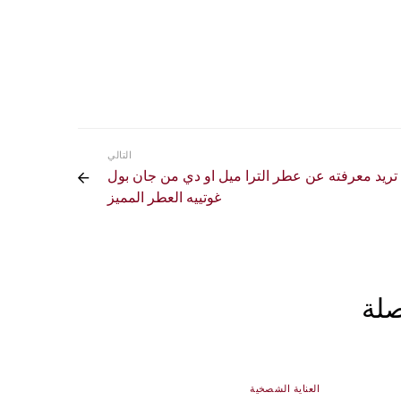
التالي
تريد معرفته عن عطر الترا ميل او دي من جان بول
غوتييه العطر المميز
صلة
العناية الشصخية
عطور