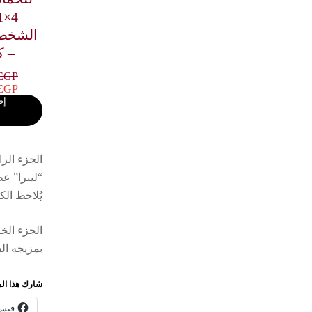
– ك
EGP
EGP
إض
الجزء الرا
“ليبرا” ع
يُلاحظ الك
الجزء ال
بمزيجه ال
شارك هذا ال
فيس