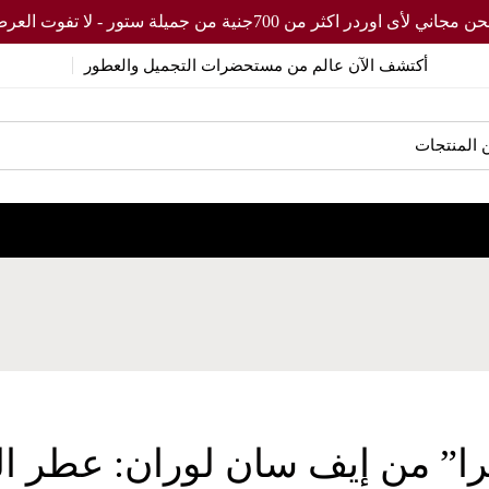
مجاني لأى اوردر اكثر من 700جنية من جميلة ستور - لا تفوت العرض
مدونة جميلة ستور
عطور
"ليبرا" من إيف سان لوران: عطر الحر
أكتشف الآن عالم من مستحضرات التجميل والعطور
Blog
را” من إيف سان لوران: عطر ال