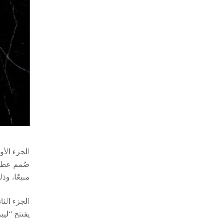
الجزء الأو
صُمم عطر “
مبيعًا، وذ
الجزء الثا
يفتتح “لي