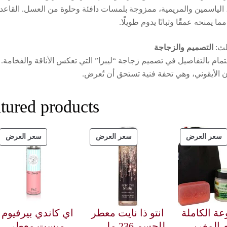
 الياسمين والمريمية، ممزوجة بلمسات دافئة وحلوة من العسل. القاعدة 
ا يمنحه عمقًا وثباتًا يدوم طويلًا.
لث:
التصميم والزجاجة
تمام بالتفاصيل في تصميم زجاجة “ليبرا” التي تعكس الأناقة والفخامة. 
 الأيقوني، وهي تحفة فنية تستحق أن تُعرض.
tured products
سعر العرض
سعر العرض
سعر العرض
ة الكاملة
انتو ذا نايت معطر
اي كاندي بيرفيوم
 المغربي
للجسم 236 ملى –
ميست معطر