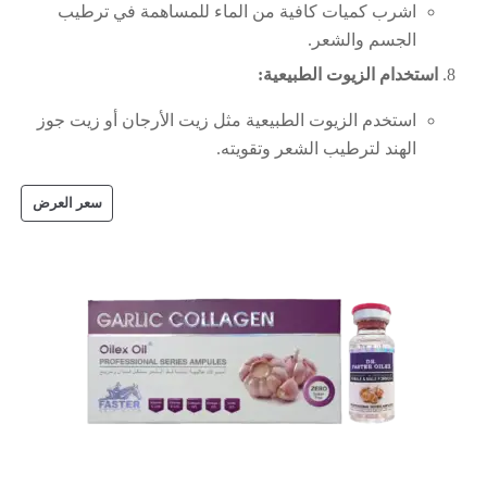
ن الماء للمساهمة في ترطيب
:
عية مثل زيت الأرجان أو زيت جوز
تقويته.
سعر العرض