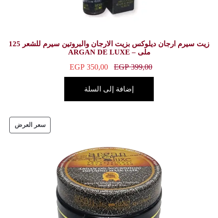
زيت سيرم ارجان ديلوكس بزيت الارجان والبروتين سيرم للشعر 125
EGP
350,00
E
ة إلى السلة
سعر العرض